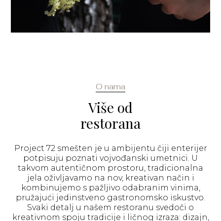
O nama
Više od
restorana
Project 72 smešten je u ambijentu čiji enterijer
potpisuju poznati vojvođanski umetnici. U
takvom autentičnom prostoru, tradicionalna
jela oživljavamo na nov, kreativan način i
kombinujemo s pažljivo odabranim vinima,
pružajući jedinstveno gastronomsko iskustvo.
Svaki detalj u našem restoranu svedoči o
kreativnom spoju tradicije i ličnog izraza: dizajn,